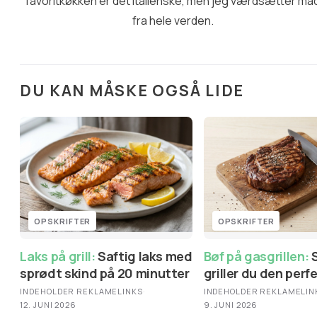
favoritkøkken er det italienske, men jeg værdsætter ma
fra hele verden.
DU KAN MÅSKE OGSÅ LIDE
OPSKRIFTER
OPSKRIFTER
Laks på grill:
Saftig laks med
Bøf på gasgrillen:
Sådan
sprødt skind på 20 minutter
griller du den perf
INDEHOLDER REKLAMELINKS
·
INDEHOLDER REKLAMELIN
12. JUNI 2026
9. JUNI 2026