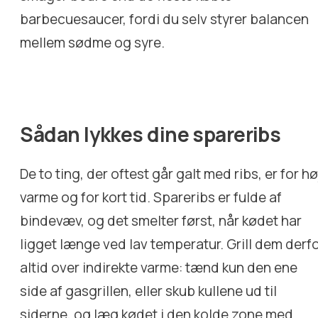
barbecuesaucer, fordi du selv styrer balancen
mellem sødme og syre.
Sådan lykkes dine spareribs
De to ting, der oftest går galt med ribs, er for hø
varme og for kort tid. Spareribs er fulde af
bindevæv, og det smelter først, når kødet har
ligget længe ved lav temperatur. Grill dem derf
altid over indirekte varme: tænd kun den ene
side af gasgrillen, eller skub kullene ud til
siderne, og læg kødet i den kolde zone med