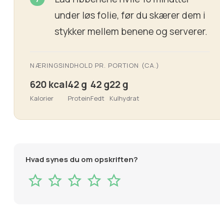
under løs folie, før du skærer dem i
stykker mellem benene og serverer.
NÆRINGSINDHOLD PR. PORTION (CA.)
620 kcal
42 g
42 g
22 g
Kalorier
Protein
Fedt
Kulhydrat
Hvad synes du om opskriften?