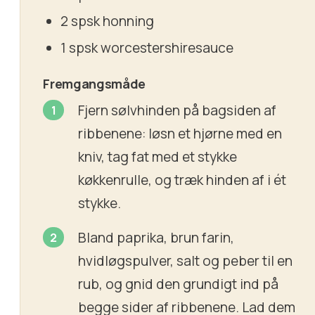
2 spsk honning
1 spsk worcestershiresauce
Fremgangsmåde
Fjern sølvhinden på bagsiden af
ribbenene: løsn et hjørne med en
kniv, tag fat med et stykke
køkkenrulle, og træk hinden af i ét
stykke.
Bland paprika, brun farin,
hvidløgspulver, salt og peber til en
rub, og gnid den grundigt ind på
begge sider af ribbenene. Lad dem