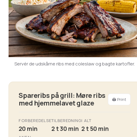
Servér de udskårne ribs med coleslaw og bagte kartofler.
Spareribs på grill: Møre ribs
🖨 Print
med hjemmelavet glaze
FORBEREDELSE
TILBEREDNING
I ALT
20 min
2 t 30 min
2 t 50 min