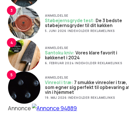
3
ANMELDELSE
Støbejernsgryde test:
De 3 bedste
støbejernsgryder til dit køkken
5. JUNI 2026
·
INDEHOLDER REKLAMELINKS
4
ANMELDELSE
Santoku kniv:
Vores klare favorit i
køkkenet i 2024
6. FEBRUAR 2024
·
INDEHOLDER REKLAMELINKS
5
ANMELDELSE
Vinreol i træ:
7 smukke vinreoler i træ,
som egner sig perfekt til opbevaring a
vin i hjemmet
19. MAJ 2026
·
INDEHOLDER REKLAMELINKS
Annonce