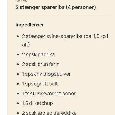
ANTAL
2 stænger spareribs (4 personer)
Ingredienser
2 stænger svine-spareribs (ca. 1,5 kg i
alt)
2 spsk paprika
2 spsk brun farin
1 spsk hvidløgspulver
1 spsk groft salt
1 tsk friskkværnet peber
1,5 dl ketchup
2 spsk æblecidereddike