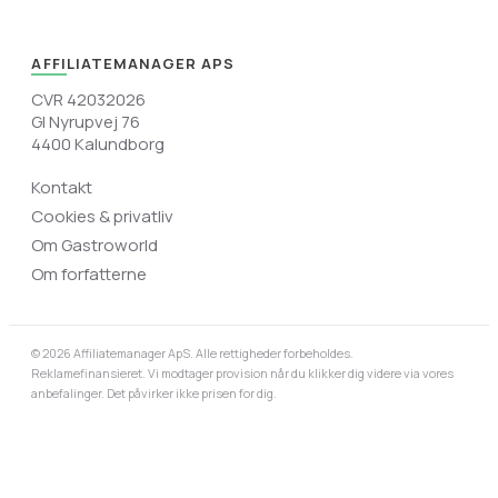
AFFILIATEMANAGER APS
CVR 42032026
Gl Nyrupvej 76
4400 Kalundborg
Kontakt
Cookies & privatliv
Om Gastroworld
Om forfatterne
© 2026 Affiliatemanager ApS. Alle rettigheder forbeholdes.
Reklamefinansieret. Vi modtager provision når du klikker dig videre via vores
anbefalinger. Det påvirker ikke prisen for dig.