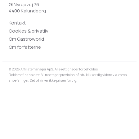
Gl Nyrupvej 76
4400 Kalundborg
Kontakt
Cookies & privatliv
Om Gastroworld
Om forfatterne
© 2026 Affiliatemanager ApS. Alle rettigheder forbeholdes.
Reklamefinansieret. Vi modtager provision når du klikker dig videre via vores
anbefalinger. Det påvirker ikke prisen for dig.