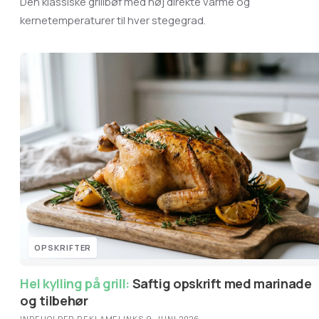
Den klassiske grillbøf med høj direkte varme og
kernetemperaturer til hver stegegrad.
OPSKRIFTER
Hel kylling på grill:
Saftig opskrift med marinade
og tilbehør
INDEHOLDER REKLAMELINKS
·
9. JUNI 2026