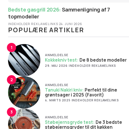
Bedste gasgrill 2026:
Sammenligning af 7
topmodeller
INDEHOLDER REKLAMELINKS
·
24. JUNI 2026
POPULÆRE ARTIKLER
1
ANMELDELSE
Kokkekniv test:
De 8 bedste modeller
29. MAJ 2026
·
INDEHOLDER REKLAMELINKS
2
ANMELDELSE
Tanuki Nakiri kniv:
Perfekt til dine
grøntsager i 2025 (Favorit)
4. MARTS 2025
·
INDEHOLDER REKLAMELINKS
3
ANMELDELSE
Støbejernsgryde test:
De 3 bedste
støbejernsgryder til dit køkken