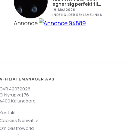
egner sig perfekt til
opbevaring af vin i
19. MAJ 2026
·
hjemmet
INDEHOLDER REKLAMELINKS
Annonce
AFFILIATEMANAGER APS
CVR 42032026
Gl Nyrupvej 76
4400 Kalundborg
Kontakt
Cookies & privatliv
Om Gastroworld