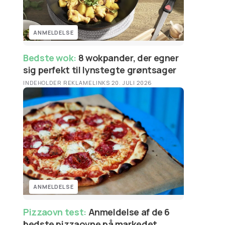
ANMELDELSE
Bedste wok:
8 wokpander, der egner
sig perfekt til lynstegte grøntsager
INDEHOLDER REKLAMELINKS
·
20. JULI 2026
ANMELDELSE
Pizzaovn test:
Anmeldelse af de 6
bedste pizzaovne på markedet