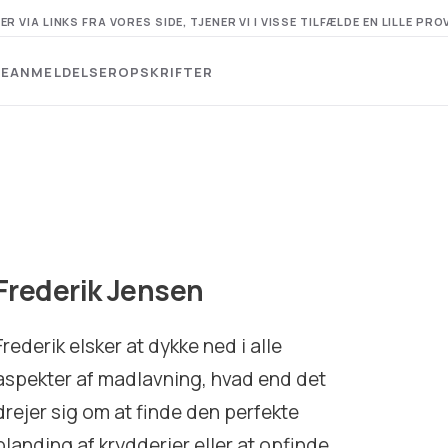
A LINKS FRA VORES SIDE, TJENER VI I VISSE TILFÆLDE EN LILLE PRO
DE
ANMELDELSER
OPSKRIFTER
Frederik Jensen
Frederik elsker at dykke ned i alle
aspekter af madlavning, hvad end det
drejer sig om at finde den perfekte
blanding af krydderier eller at opfinde