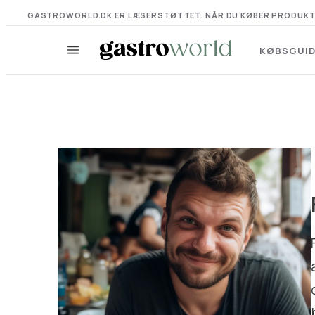
GASTROWORLD.DK ER LÆSERSTØTTET. NÅR DU KØBER PRODUKTER VI
KØBSGUI