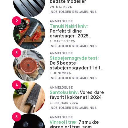
bedste modeller
29. MAJ 2026
·
INDEHOLDER REKLAMELINKS
2
ANMELDELSE
Tanuki Nakiri kniv:
Perfekt til dine
grøntsager i 2025
(Favorit)
4. MARTS 2025
·
INDEHOLDER REKLAMELINKS
3
ANMELDELSE
Støbejernsgryde test:
De 3 bedste
støbejernsgryder til dit
køkken
5. JUNI 2026
·
INDEHOLDER REKLAMELINKS
4
ANMELDELSE
Santoku kniv:
Vores klare
favorit i køkkenet i 2024
6. FEBRUAR 2024
·
INDEHOLDER REKLAMELINKS
5
ANMELDELSE
Vinreol i træ:
7 smukke
vinreoler i træ, som