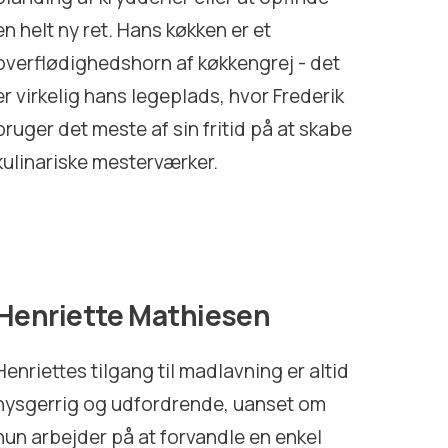
en helt ny ret. Hans køkken er et
overflødighedshorn af køkkengrej - det
er virkelig hans legeplads, hvor Frederik
bruger det meste af sin fritid på at skabe
kulinariske mesterværker.
Henriette Mathiesen
Henriettes tilgang til madlavning er altid
nysgerrig og udfordrende, uanset om
hun arbejder på at forvandle en enkel