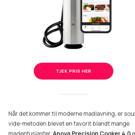
TJEK PRIS HER
Når det kommer til moderne madlavning, er sou
vide-metoden blevet en favorit blandt mange
madentusiaster.
Anova Precision Cooker 4.0
e