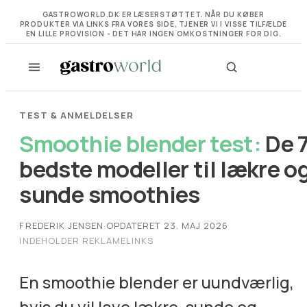
GASTROWORLD.DK ER LÆSERSTØTTET. NÅR DU KØBER
PRODUKTER VIA LINKS FRA VORES SIDE, TJENER VI I VISSE TILFÆLDE
EN LILLE PROVISION - DET HAR INGEN OMKOSTNINGER FOR DIG.
TEST & ANMELDELSER
Smoothie blender test:
De 
bedste modeller til lækre o
sunde smoothies
FREDERIK JENSEN
·
OPDATERET 23. MAJ 2026
INDEHOLDER REKLAMELINKS
En smoothie blender er uundværlig,
hvis du vil lave lækre, sunde og