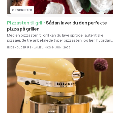
OPSKRIFTER
Pizzasten til grill:
Sådan laver du den perfekte
pizza på grillen
Med en pizzasten til grill kan du lave sprøde, autentiske
pizzaer. Se tre anbefalede typer pizzasten, og lær, hvordan
du bager den perfekte pizza på gas- eller kulgrill.
INDEHOLDER REKLAMELINKS
·
9. JUNI 2026