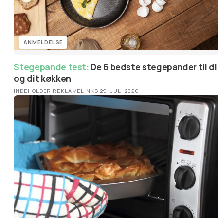
ANMELDELSE
Stegepande test:
De 6 bedste stegepander til dig
og dit køkken
INDEHOLDER REKLAMELINKS
·
29. JULI 2026