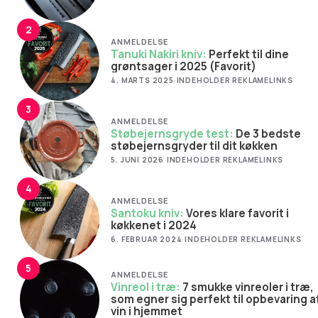
2
ANMELDELSE
Tanuki Nakiri kniv:
Perfekt til dine
grøntsager i 2025 (Favorit)
4. MARTS 2025
·
INDEHOLDER REKLAMELINKS
3
ANMELDELSE
Støbejernsgryde test:
De 3 bedste
støbejernsgryder til dit køkken
5. JUNI 2026
·
INDEHOLDER REKLAMELINKS
4
ANMELDELSE
Santoku kniv:
Vores klare favorit i
køkkenet i 2024
6. FEBRUAR 2024
·
INDEHOLDER REKLAMELINKS
5
ANMELDELSE
Vinreol i træ:
7 smukke vinreoler i træ,
som egner sig perfekt til opbevaring a
vin i hjemmet