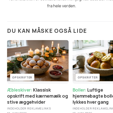
fra hele verden.
DU KAN MÅSKE OGSÅ LIDE
OPSKRIFTER
OPSKRIFTER
Æbleskiver:
Klassisk
Boller:
Luftige
opskrift med kærnemælk og
hjemmebagte bolle
stive æggehvider
lykkes hver gang
INDEHOLDER REKLAMELINKS
·
INDEHOLDER REKLAMELIN