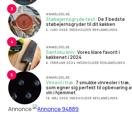
3
ANMELDELSE
Støbejernsgryde test:
De 3 bedste
støbejernsgryder til dit køkken
5. JUNI 2026
·
INDEHOLDER REKLAMELINKS
4
ANMELDELSE
Santoku kniv:
Vores klare favorit i
køkkenet i 2024
6. FEBRUAR 2024
·
INDEHOLDER REKLAMELINKS
5
ANMELDELSE
Vinreol i træ:
7 smukke vinreoler i træ,
som egner sig perfekt til opbevaring a
vin i hjemmet
19. MAJ 2026
·
INDEHOLDER REKLAMELINKS
Annonce