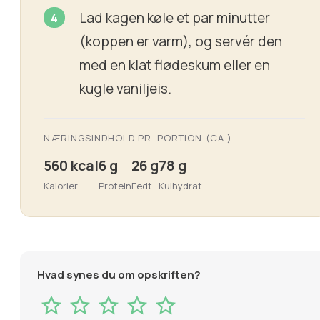
Lad kagen køle et par minutter
(koppen er varm), og servér den
med en klat flødeskum eller en
kugle vaniljeis.
NÆRINGSINDHOLD PR. PORTION (CA.)
560 kcal
6 g
26 g
78 g
Kalorier
Protein
Fedt
Kulhydrat
Hvad synes du om opskriften?