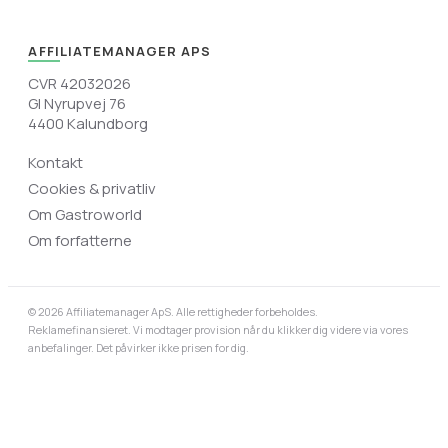
AFFILIATEMANAGER APS
CVR 42032026
Gl Nyrupvej 76
4400 Kalundborg
Kontakt
Cookies & privatliv
Om Gastroworld
Om forfatterne
© 2026 Affiliatemanager ApS. Alle rettigheder forbeholdes.
Reklamefinansieret. Vi modtager provision når du klikker dig videre via vores
anbefalinger. Det påvirker ikke prisen for dig.