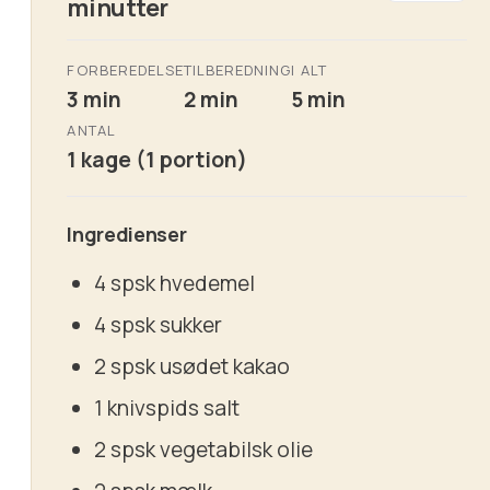
minutter
FORBEREDELSE
TILBEREDNING
I ALT
3 min
2 min
5 min
ANTAL
1 kage (1 portion)
Ingredienser
4 spsk hvedemel
4 spsk sukker
2 spsk usødet kakao
1 knivspids salt
2 spsk vegetabilsk olie