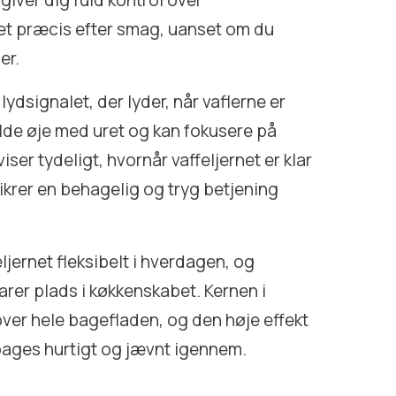
giver dig fuld kontrol over
tet præcis efter smag, uanset om du
er.
ydsignalet, der lyder, når vaflerne er
lde øje med uret og kan fokusere på
ser tydeligt, hvornår vaffeljernet er klar
ikrer en behagelig og tryg betjening
ljernet fleksibelt i hverdagen, og
rer plads i køkkenskabet. Kernen i
over hele bagefladen, og den høje effekt
r bages hurtigt og jævnt igennem.