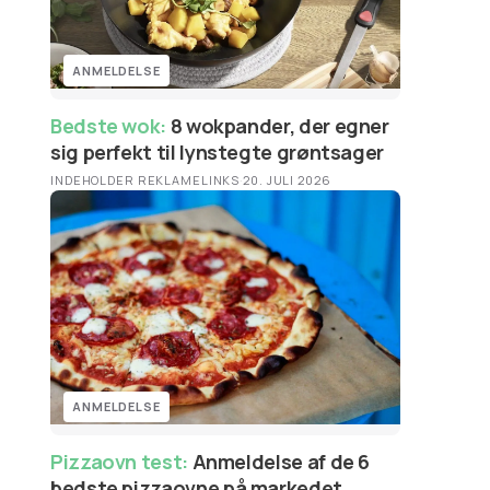
ANMELDELSE
Bedste wok:
8 wokpander, der egner
sig perfekt til lynstegte grøntsager
INDEHOLDER REKLAMELINKS
·
20. JULI 2026
ANMELDELSE
Pizzaovn test:
Anmeldelse af de 6
bedste pizzaovne på markedet