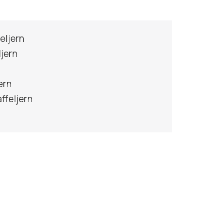
eljern
ljern
n
ern
feljern