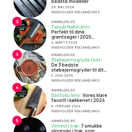
bedste modeller
29. MAJ 2026
·
INDEHOLDER REKLAMELINKS
2
ANMELDELSE
Tanuki Nakiri kniv:
Perfekt til dine
grøntsager i 2025
(Favorit)
4. MARTS 2025
·
INDEHOLDER REKLAMELINKS
3
ANMELDELSE
Støbejernsgryde test:
De 3 bedste
støbejernsgryder til dit
køkken
5. JUNI 2026
·
INDEHOLDER REKLAMELINKS
4
ANMELDELSE
Santoku kniv:
Vores klare
favorit i køkkenet i 2024
6. FEBRUAR 2024
·
INDEHOLDER REKLAMELINKS
5
ANMELDELSE
Vinreol i træ:
7 smukke
vinreoler i træ, som