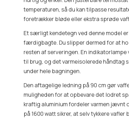
hurtig og enkel. Den justerbare termostat 
temperaturen, så du kan tilpasse resulta
foretrækker bløde eller ekstra sprøde vafl
Et særligt kendetegn ved denne model er l
færdigbagte. Du slipper dermed for at ho
resten af serveringen. En indikatorlampe vi
til brug, og det varmeisolerede håndtag s
under hele bagningen.
Den aftagelige ledning på 90 cm gør vaffe
muligheden for at opbevare det lodret spa
kraftig aluminium fordeler varmen jævnt 
på 1600 watt sikrer, at selv tykkere vafle