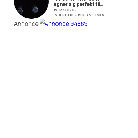
egner sig perfekt til
opbevaring af vin i
19. MAJ 2026
·
hjemmet
INDEHOLDER REKLAMELINKS
Annonce