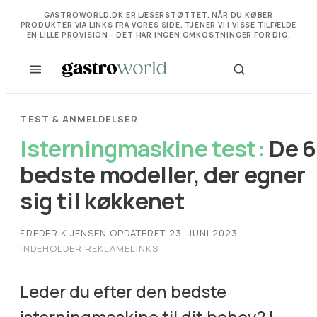
GASTROWORLD.DK ER LÆSERSTØTTET. NÅR DU KØBER
PRODUKTER VIA LINKS FRA VORES SIDE, TJENER VI I VISSE TILFÆLDE
EN LILLE PROVISION - DET HAR INGEN OMKOSTNINGER FOR DIG.
TEST & ANMELDELSER
Isterningmaskine test:
De 6
bedste modeller, der egner
sig til køkkenet
FREDERIK JENSEN
·
OPDATERET 23. JUNI 2023
INDEHOLDER REKLAMELINKS
Leder du efter den bedste
isterningmaskine til dit behov? I