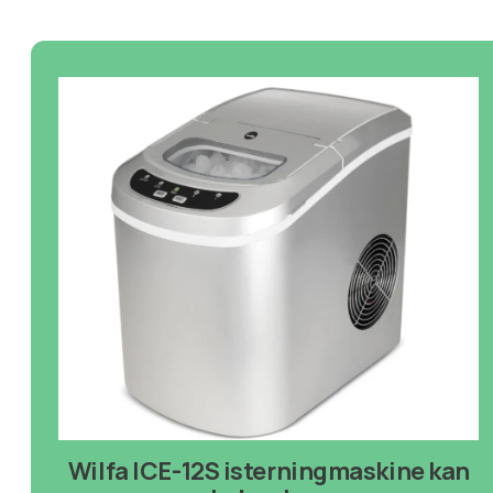
Wilfa ICE-12S isterningmaskine kan